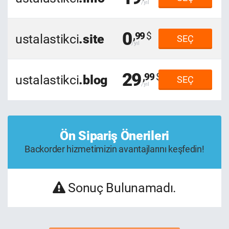
0
,99
ustalastikci
.site
SEÇ
29
,99
ustalastikci
.blog
SEÇ
Ön Sipariş Önerileri
Backorder hizmetimizin avantajlarını keşfedin!
Sonuç Bulunamadı.