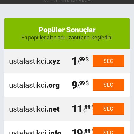
Natro park services
Popüler Sonuçlar
En popüler alan adı uzantılarını keşfedin!
1
,99
ustalastikci
.xyz
SEÇ
9
,99
ustalastikci
.org
SEÇ
11
,99
ustalastikci
.net
SEÇ
19
,99
ustalastikci
.info
SEÇ